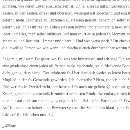
schätzen, wie deren Level einzuschätzen ist. Oh ja, alles ist aufschlussreich s
Zeilen, in den Zeilen, direkt und übersetzt, weitergefasst sprechend
und eng b
gelernt, mehr Eindrücke zu Einzelnen
zu erfassen gelernt, habe mich selbst 
gelernt, als ich es im
reellen Leben erfassen könnte und zuvor stetig bewusst a
jeder und alles, man selbst inklusive und man spürt es in jedem fb Moment a
schaut zu und liest mit ! Immer und überall. Und wer weiss noch ? Du checkst
die jeweilige Person wo wie wann und durchaus auch durchschaubar warum hin
Sage mir, mit wem Du gehst, wo Du was wie hinterlässt, und ich sage Dir, 
eine gnadenlose einen jeden als Person nackt machende, sie aufdeckende Bede
dicht genug, dass nicht.. Der erfahrene fb-User lässt sich weder so leicht bee
Mitglied in der fb-Gemeinde geworden. Ich
übertreibe ? Nein, tue ich nich
Und wer das in Zweifel
zieht, der hätte auf fb noch nie geliebt 😉 noch nie g
Kreuz, gerade die vermeintlich zunächst schönsten Eindrücke entlarven sich
man nur aufmerksam und lange genug dort hin.. Sei tapfer, Facebooker ! Erwa
Auf fb entkommt keiner dem BewerterSystem. Im Schnelldurchlauf, versteht
bald auf fb. Wir sehen uns.. 🙂
_@Bine