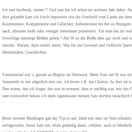
Ich und facebook, nieeee !! Und nun bin ich schon im sechsten Jahr dabei. 
dort gelandet kam ich frisch importiert wie die Unschuld vom
Lande aus dem 
Kommentare, Komplimente und Gelächter,
Anbiedereien bis hin zu Bissigem.
auch, allesamt
mehr oder weniger interessant präsentiert. Tut man das im re
freiwillige unnötige Blößen geben ? Auf fb ist die Blöße aber gar nicht mal s
möchte. Warum, dazu weiter unten. Was für ein Gewusel und
vielleicht Quer
Mentalitäten, Geschlechter.
Faszinierend war`s, gerade zu Beginn im Netzwerk. Mein Start auf fb war mi
Staunende in mir zögerlich dort ein, ich lernte z.B. das Chatten. Ja, hier tat i
Den ersten, den ich fragte, der war so erstaunt,
dass er unfähig war, mir das 
und verzweifelt
bekam ich dann irgendwann meinen Satz dorthin tatsächlich 
Beim zweiten Misslingen gab der Typ es auf, blieb mir aber im Netz erhalten
erfolgreicher, dieser half mir, blieb geduldig dabei, erklärte, auch in Wieder