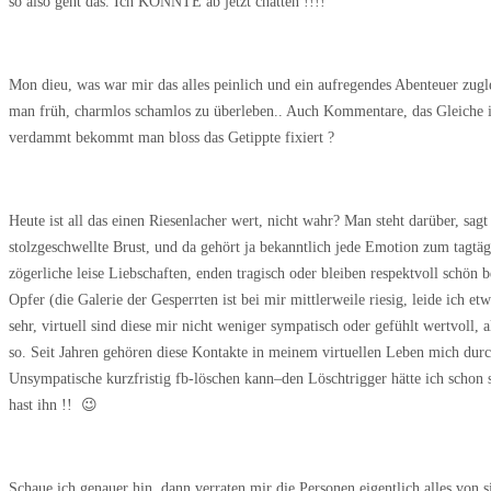
so also geht das. Ich KONNTE ab jetzt chatten !!!!
Mon dieu, was war mir das alles peinlich und ein aufregendes Abenteuer zu
man früh, charmlos schamlos zu überleben.. Auch Kommentare, das Gleiche 
verdammt bekommt man bloss das Getippte fixiert ?
Heute ist all das einen Riesenlacher wert, nicht wahr? Man steht darüber, sa
stolzgeschwellte Brust, und da gehört ja bekanntlich jede Emotion zum tagtä
zögerliche leise Liebschaften, enden tragisch oder
bleiben respektvoll schön b
Opfer (die Galerie
der Gesperrten ist bei mir mittlerweile riesig, leide ich
sehr, virtuell sind diese mir nicht weniger sympatisch oder gefühlt wertvoll, 
so. Seit Jahren gehören diese Kontakte in meinem virtuellen Leben
mich durc
Unsympatische kurzfristig fb-löschen kann–
den Löschtrigger hätte ich schon
hast ihn !! 😉
Schaue ich genauer hin, dann verraten mir die Personen eigentlich alles von 