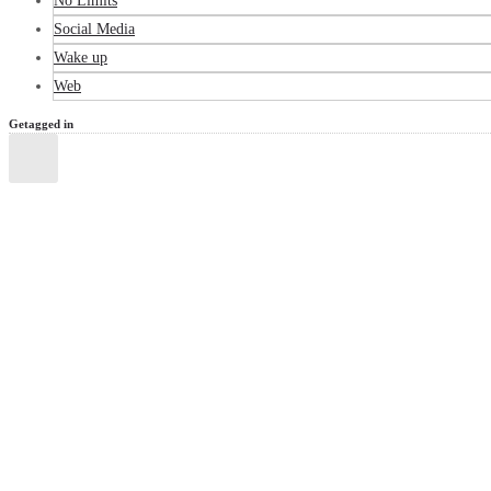
No Limits
Social Media
Wake up
Web
Getagged in