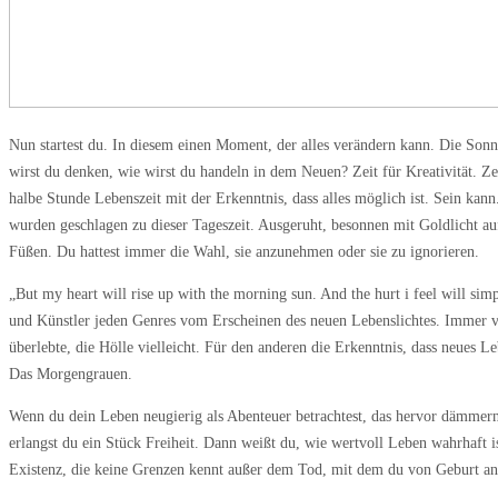
Nun startest du. In diesem einen Moment, der alles verändern kann. Die Son
wirst du denken, wie wirst du handeln in dem Neuen? Zeit für Kreativität. Zei
halbe Stunde Lebenszeit mit der Erkenntnis, dass alles möglich ist. Sein ka
wurden geschlagen zu dieser Tageszeit. Ausgeruht, besonnen mit Goldlicht auf
Füßen. Du hattest immer die Wahl, sie anzunehmen oder sie zu ignorieren.
„But my heart will rise up with the morning sun. And the hurt i feel will sim
und Künstler jeden Genres vom Erscheinen des neuen Lebenslichtes. Immer vi
überlebte, die Hölle vielleicht. Für den anderen die Erkenntnis, dass neues L
Das Morgengrauen.
Wenn du dein Leben neugierig als Abenteuer betrachtest, das hervor dämmernd
erlangst du ein Stück Freiheit. Dann weißt du, wie wertvoll Leben wahrhaft i
Existenz, die keine Grenzen kennt außer dem Tod, mit dem du von Geburt an 