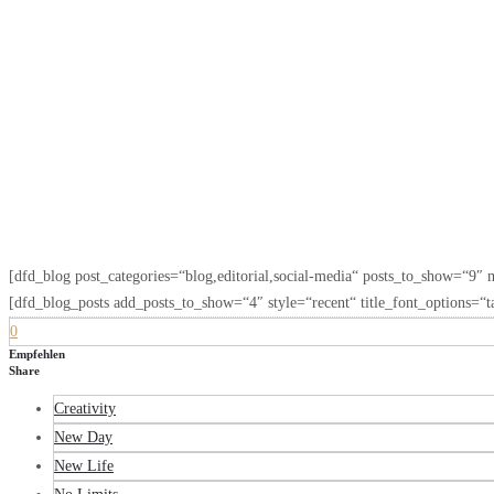
[dfd_blog post_categories=“blog,editorial,social-media“ posts_to_show=“9″
[dfd_blog_posts add_posts_to_show=“4″ style=“recent“ title_font_options=“ta
0
Empfehlen
Share
Creativity
New Day
New Life